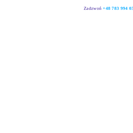
Skip
Zadzwoń
+48
783 994 0
to
content