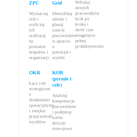
Wdrażaj
ZPC
Grid
nowych
pracowników
Wyznaczaj
Identyfikuj
krok po
cele i
talenty i
kroku i
rozliczaj
planuj
skróć czas
ich
rozwój
osiągnięcia
realizację
pracowników
pełnej
na
w oparciu
produktywności.
poziomie
o
zespołów i
potencjał i
organizacji.
wyniki.
OKR
KOR
(premie i
Łącz cele
cele)
strategiczne
z
Analizuj
działaniami
kompetencje
operacyjnymi
pracowników
i zwiększ
i podejmuj
przejrzystość
trafne
wyników.
decyzje
rozwojowe.