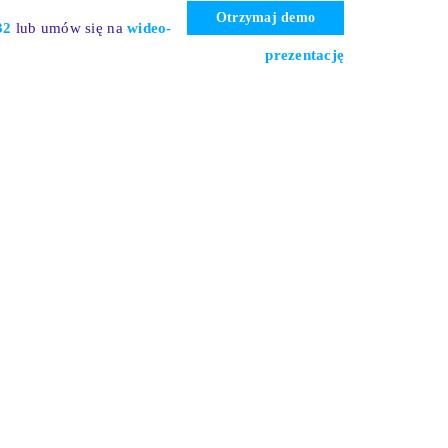
Otrzymaj demo
32
l
ub umów się na
wideo-
prezentację