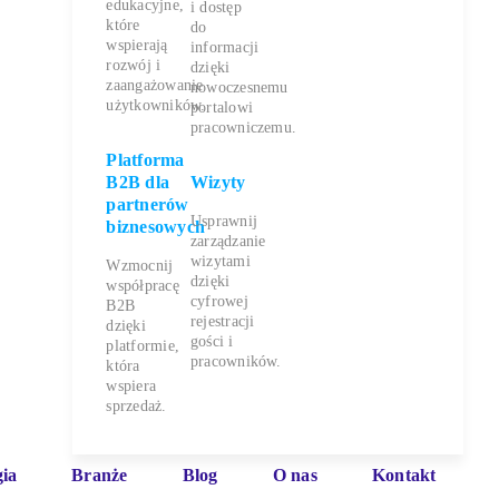
edukacyjne,
i dostęp
które
do
wspierają
informacji
rozwój i
dzięki
zaangażowanie
nowoczesnemu
użytkowników.
portalowi
pracowniczemu.
Platforma
B2B dla
Wizyty
partnerów
Usprawnij
biznesowych
zarządzanie
wizytami
Wzmocnij
dzięki
współpracę
cyfrowej
B2B
rejestracji
dzięki
gości i
platformie,
pracowników.
która
wspiera
sprzedaż.
ia
Branże
Blog
O nas
Kontakt