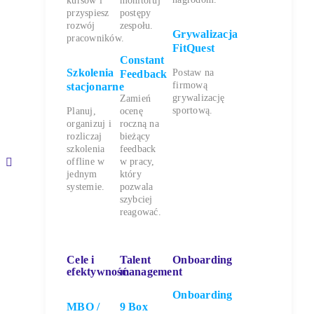
kursów i
monitoruj
przyspiesz
postępy
rozwój
zespołu.
Grywalizacja
pracowników.
FitQuest
Constant
Szkolenia
Postaw na
Feedback
firmową
stacjonarne
grywalizację
Zamień
sportową.
Planuj,
ocenę
organizuj i
roczną na
rozliczaj
bieżący
szkolenia
feedback
offline w
w pracy,
y
jednym
który
systemie.
pozwala
szybciej
reagować.
Cele i
Talent
Onboarding
efektywność
management
Onboarding
MBO /
9 Box