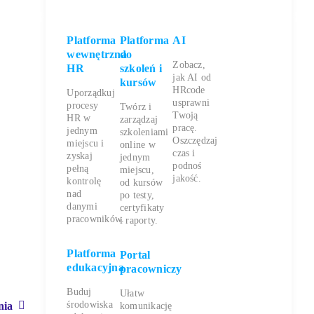
Platforma
Platforma
AI
wewnętrzna
do
Zobacz,
HR
szkoleń i
jak AI od
kursów
HRcode
Uporządkuj
usprawni
procesy
Twórz i
Twoją
HR w
zarządzaj
pracę.
jednym
szkoleniami
Oszczędzaj
miejscu i
online w
czas i
zyskaj
jednym
podnoś
pełną
miejscu,
jakość.
kontrolę
od kursów
nad
po testy,
danymi
certyfikaty
pracowników.
i raporty.
Platforma
Portal
edukacyjna
pracowniczy
Buduj
Ułatw
środowiska
nia
komunikację