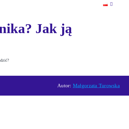
nika? Jak ją
adzić?
Autor:
Małgorzata Turowska