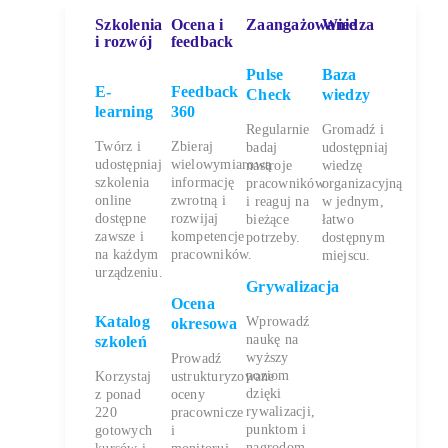
Szkolenia
Ocena i
Zaangażowanie
Wiedza
i rozwój
feedback
Pulse
Baza
E-
Feedback
Check
wiedzy
learning
360
Regularnie
Gromadź i
Twórz i
Zbieraj
badaj
udostępniaj
udostępniaj
wielowymiarową
nastroje
wiedzę
szkolenia
informację
pracowników
organizacyjną
online
zwrotną i
i reaguj na
w jednym,
dostępne
rozwijaj
bieżące
łatwo
zawsze i
kompetencje
potrzeby.
dostępnym
na każdym
pracowników.
miejscu.
urządzeniu.
Grywalizacja
Ocena
Katalog
Wprowadź
okresowa
naukę na
szkoleń
wyższy
Prowadź
poziom
Korzystaj
ustrukturyzowane
dzięki
z ponad
oceny
rywalizacji,
220
pracownicze
punktom i
gotowych
i
nagrodom.