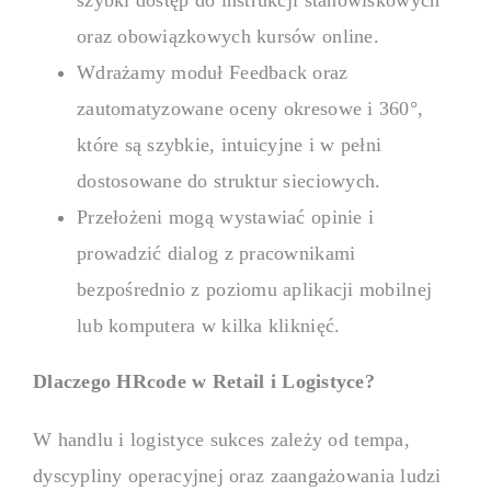
Analizuj kompetencje pracowni
oraz obowiązkowych kursów online.
rozwojowe.
Wdrażamy moduł Feedback oraz
zautomatyzowane oceny okresowe i 360°,
Onboarding
które są szybkie, intuicyjne i w pełni
dostosowane do struktur sieciowych.
Onboarding
Przełożeni mogą wystawiać opinie i
prowadzić dialog z pracownikami
Wdrażaj nowych pracowników k
bezpośrednio z poziomu aplikacji mobilnej
osiągnięcia pełnej produktywno
lub komputera w kilka kliknięć.
Dlaczego HRcode w Retail i Logistyce?
W handlu i logistyce sukces zależy od tempa,
Platforma wewnętrzna
dyscypliny operacyjnej oraz zaangażowania ludzi