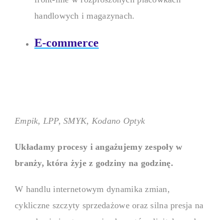
i pracowników.
handlowych i magazynach.
E-commerce
AI
Zobacz, jak AI od HRcode uspr
czas i podnoś jakość.
Empik, LPP, SMYK, Kodano Optyk
Układamy procesy i angażujemy zespoły w
branży, która żyje z godziny na godzinę.
W handlu internetowym dynamika zmian,
cykliczne szczyty sprzedażowe oraz silna presja na