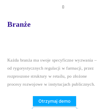
Skip
Toggle
to
Navigation
content
Branże
Szkolenia i rozwój
E-learning
Każda branża ma swoje specyficzne wyzwania –
Twórz i udostępniaj szkolenia 
od rygorystycznych regulacji w farmacji, przez
każdym urządzeniu.
rozproszone struktury w retailu, po złożone
procesy rozwojowe w instytucjach publicznych.
Katalog szkoleń
Otrzymaj demo
Korzystaj z ponad 220 gotowyc