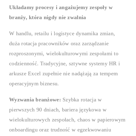
Układamy procesy i angażujemy zespoły w
Baza wiedzy
branży, która nigdy nie zwalnia
W handlu, retailu i logistyce dynamika zmian,
Gromadź i udostępniaj wiedzę 
duża rotacja pracowników oraz zarządzanie
dostępnym miejscu.
rozproszonymi, wielokulturowymi zespołami to
codzienność. Tradycyjne, sztywne systemy HR i
Cele i efektywność
arkusze Excel zupełnie nie nadążają za tempem
operacyjnym biznesu.
MBO / ZPC
Wyzwania branżowe:
Szybka rotacja w
Wyznaczaj cele i rozliczaj ich 
pierwszych 90 dniach, bariera językowa w
organizacji.
wielokulturowych zespołach, chaos w papierowym
onboardingu oraz trudność w egzekwowaniu
OKR