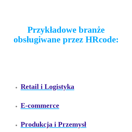
Ocena okresowa
Prowadź ustrukturyzowane ocen
Przykładowe branże
postępy zespołu.
obsługiwane przez HRcode:
Constant Feedback
Zamień ocenę roczną na bieżąc
szybciej reagować.
Retail i Logistyka
Zaangażowanie
E-commerce
Pulse Check
Produkcja i Przemysł