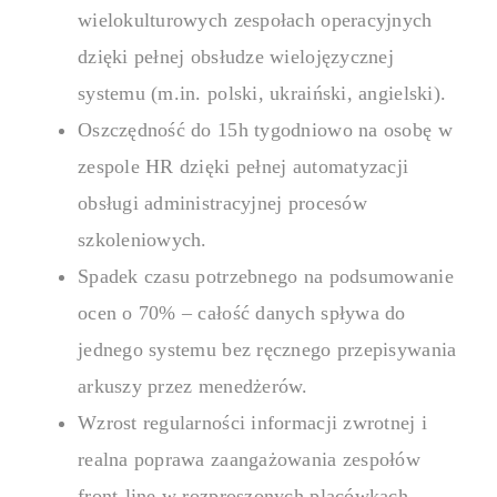
wielokulturowych zespołach operacyjnych
Platforma do szkoleń i
dzięki pełnej obsłudze wielojęzycznej
systemu (m.in. polski, ukraiński, angielski).
Oszczędność do 15h tygodniowo na osobę w
Twórz i zarządzaj szkoleniami 
kursów po testy, certyfikaty i r
zespole HR dzięki pełnej automatyzacji
obsługi administracyjnej procesów
Portal pracowniczy
szkoleniowych.
Spadek czasu potrzebnego na podsumowanie
ocen o 70% – całość danych spływa do
Ułatw komunikację i dostęp do
portalowi pracowniczemu.
jednego systemu bez ręcznego przepisywania
arkuszy przez menedżerów.
Wizyty
Wzrost regularności informacji zwrotnej i
realna poprawa zaangażowania zespołów
front-line w rozproszonych placówkach
Usprawnij zarządzanie wizytami 