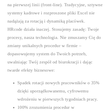
na pierwszej linii (front-line). Tradycyjne, sztywne
systemy kadrowe i rozproszone pliki Excel nie
Uporządkuj procesy HR w jedny
kontrolę nad danymi pracowni
nadążają za rotacją i dynamiką placówek.
HRcode działa inaczej. Stosujemy zasadę: Twoje
Platforma edukacyjna
procesy, nasza technologia. Nie zmuszamy Cię do
zmiany unikalnych procedur w firmie –
dopasowujemy system do Twoich potrzeb,
Buduj środowiska edukacyjne, k
zaangażowanie użytkowników.
uwalniając Twój zespół od biurokracji i dając
twarde efekty biznesowe:
Platforma B2B dla par
Spadek rotacji nowych pracowników o 35%
dzięki uporządkowanemu, cyfrowemu
Wzmocnij współpracę B2B dzięk
wdrożeniu w pierwszych tygodniach pracy.
sprzedaż.
100% zrozumienia procedur w