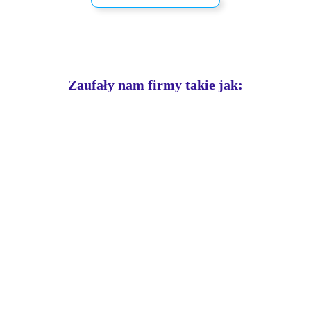
pracowników.
Szkolenia stacjonarne
Zaufały nam firmy takie jak:
Planuj, organizuj i rozliczaj s
Ocena i feedback
Feedback 360
Zbieraj wielowymiarową inform
kompetencje pracowników.