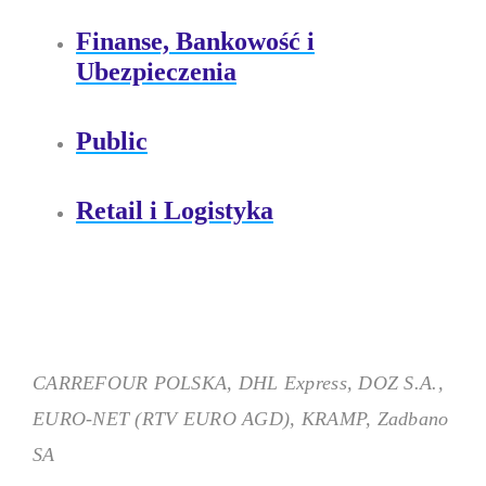
Regularnie badaj nastroje prac
Finanse, Bankowość i
potrzeby.
Ubezpieczenia
Grywalizacja
Public
Retail i Logistyka
Wprowadź naukę na wyższy poz
i nagrodom.
Grywalizacja FitQuest
CARREFOUR POLSKA, DHL Express, DOZ S.A.,
Postaw na firmową grywalizacj
EURO-NET (RTV EURO AGD), KRAMP, Zadbano
SA
Wiedza