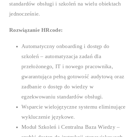
standardów obsługi i szkoleń na wielu obiektach
jednocześnie.
Łącz cele strategiczne z działa
przejrzystość wyników.
Rozwiązanie HRcode:
Automatyczny onboarding i dostęp do
Talent management
szkoleń – automatyzacja zadań dla
przełożonego, IT i nowego pracownika,
9 Box Grid
gwarantująca pełną gotowość audytową oraz
zadbanie o dostęp do wiedzy w
Identyfikuj talenty i planuj r
egzekwowaniu standardów obsługi.
potencjał i wyniki.
Wsparcie wielojęzyczne systemu eliminujące
wykluczenie językowe.
KOR (premie i cele)
Moduł Szkoleń i Centralna Baza Wiedzy –
szybki dostęp do instrukcji stanowiskowych