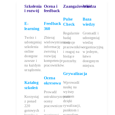
Szkolenia
Ocena i
Zaangażowanie
Wiedza
i rozwój
feedback
Pulse
Baza
E-
Feedback
Check
wiedzy
learning
360
Regularnie
Gromadź i
Twórz i
Zbieraj
badaj
udostępniaj
udostępniaj
wielowymiarową
nastroje
wiedzę
szkolenia
informację
pracowników
organizacyjną
online
zwrotną i
i reaguj na
w jednym,
dostępne
rozwijaj
bieżące
łatwo
zawsze i
kompetencje
potrzeby.
dostępnym
na każdym
pracowników.
miejscu.
urządzeniu.
Grywalizacja
Ocena
Katalog
Wprowadź
okresowa
naukę na
szkoleń
wyższy
Prowadź
poziom
Korzystaj
ustrukturyzowane
dzięki
z ponad
oceny
rywalizacji,
220
pracownicze
punktom i
gotowych
i
nagrodom.