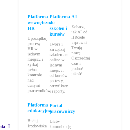
Platforma
Platforma
AI
wewnętrzna
do
Zobacz,
HR
szkoleń i
jak AI od
kursów
HRcode
Uporządkuj
usprawni
procesy
Twórz i
Twoją
HR w
zarządzaj
pracę.
jednym
szkoleniami
Oszczędzaj
miejscu i
online w
czas i
zyskaj
jednym
podnoś
pełną
miejscu,
jakość.
kontrolę
od kursów
nad
po testy,
danymi
certyfikaty
pracowników.
i raporty.
Platforma
Portal
edukacyjna
pracowniczy
Buduj
Ułatw
środowiska
nia
komunikację