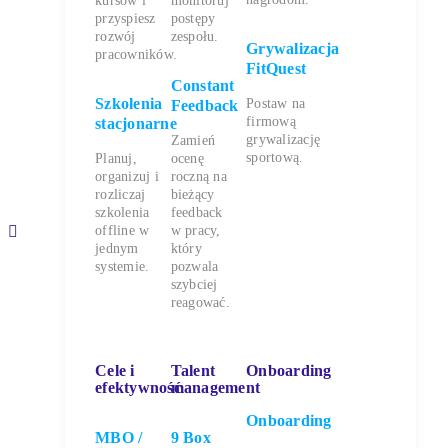
kursów i
monitoruj
przyspiesz
postępy
rozwój
zespołu.
Grywalizacja
pracowników.
FitQuest
Constant
Szkolenia
Postaw na
Feedback
firmową
stacjonarne
grywalizację
Zamień
sportową.
Planuj,
ocenę
organizuj i
roczną na
rozliczaj
bieżący
szkolenia
feedback
offline w
w pracy,
y
jednym
który
systemie.
pozwala
szybciej
reagować.
Cele i
Talent
Onboarding
efektywność
management
Onboarding
MBO /
9 Box