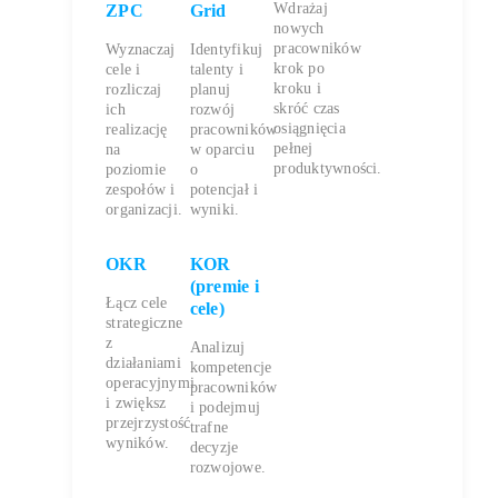
Wdrażaj
ZPC
Grid
nowych
pracowników
Wyznaczaj
Identyfikuj
krok po
cele i
talenty i
kroku i
rozliczaj
planuj
skróć czas
ich
rozwój
osiągnięcia
realizację
pracowników
pełnej
na
w oparciu
produktywności.
poziomie
o
zespołów i
potencjał i
organizacji.
wyniki.
OKR
KOR
(premie i
Łącz cele
cele)
strategiczne
z
Analizuj
działaniami
kompetencje
operacyjnymi
pracowników
i zwiększ
i podejmuj
przejrzystość
trafne
wyników.
decyzje
rozwojowe.