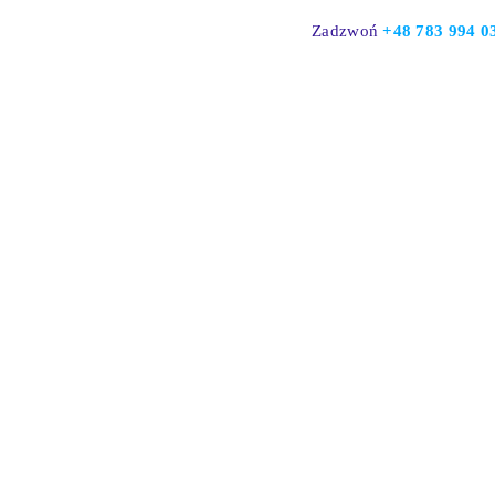
Skip
Zadzwoń
+48
783 994 0
to
content