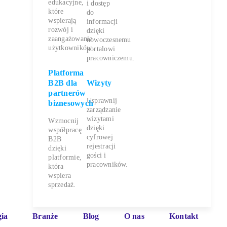
edukacyjne,
i dostęp
które
do
wspierają
informacji
rozwój i
dzięki
zaangażowanie
nowoczesnemu
użytkowników.
portalowi
pracowniczemu.
Platforma
B2B dla
Wizyty
partnerów
Usprawnij
biznesowych
zarządzanie
wizytami
Wzmocnij
dzięki
współpracę
cyfrowej
B2B
rejestracji
dzięki
gości i
platformie,
pracowników.
która
wspiera
sprzedaż.
ia
Branże
Blog
O nas
Kontakt