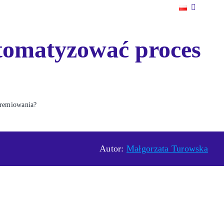
utomatyzować proces
premiowania?
Autor:
Małgorzata Turowska