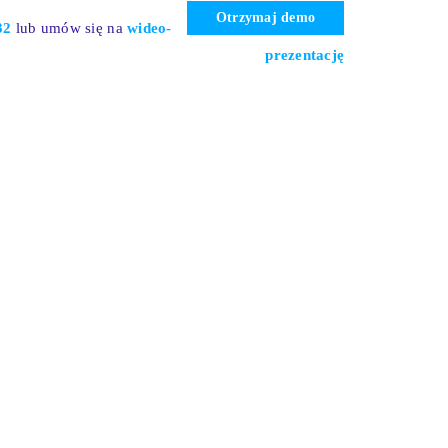
Otrzymaj demo
32
l
ub umów się na
wideo-
prezentację