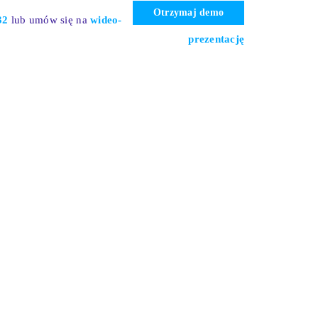
Otrzymaj demo
32
l
ub umów się na
wideo-
prezentację