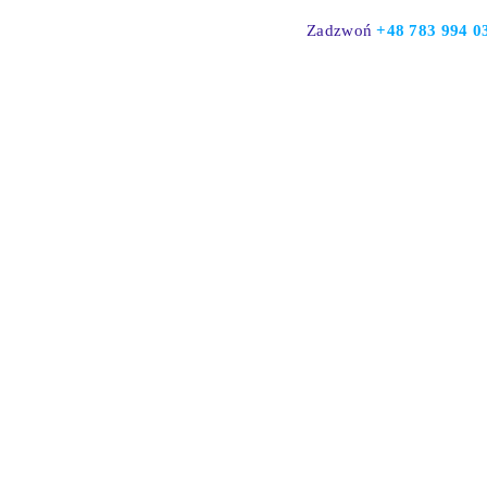
Skip
Zadzwoń
+48
783 994 0
to
content