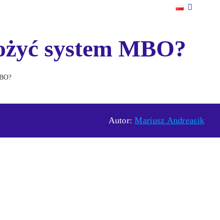
rożyć system MBO?
MBO?
Autor:
Mariusz Andreasik