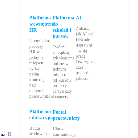
Platforma
Platforma
AI
wewnętrzna
do
Zobacz,
HR
szkoleń i
jak AI od
kursów
HRcode
Uporządkuj
usprawni
procesy
Twórz i
Twoją
HR w
zarządzaj
pracę.
jednym
szkoleniami
Oszczędzaj
miejscu i
online w
czas i
zyskaj
jednym
podnoś
pełną
miejscu,
jakość.
kontrolę
od kursów
nad
po testy,
danymi
certyfikaty
pracowników.
i raporty.
Platforma
Portal
edukacyjna
pracowniczy
Buduj
Ułatw
środowiska
nia
komunikację