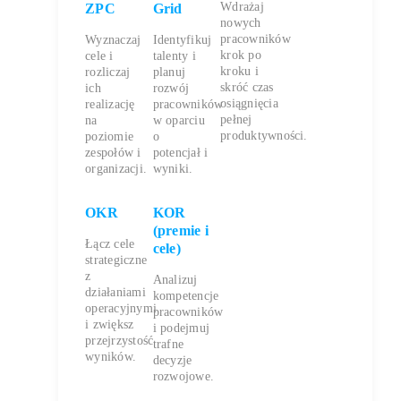
Wdrażaj
ZPC
Grid
nowych
pracowników
Wyznaczaj
Identyfikuj
krok po
cele i
talenty i
kroku i
rozliczaj
planuj
skróć czas
ich
rozwój
osiągnięcia
realizację
pracowników
pełnej
na
w oparciu
produktywności.
poziomie
o
zespołów i
potencjał i
organizacji.
wyniki.
OKR
KOR
(premie i
Łącz cele
cele)
strategiczne
z
Analizuj
działaniami
kompetencje
operacyjnymi
pracowników
i zwiększ
i podejmuj
przejrzystość
trafne
wyników.
decyzje
rozwojowe.