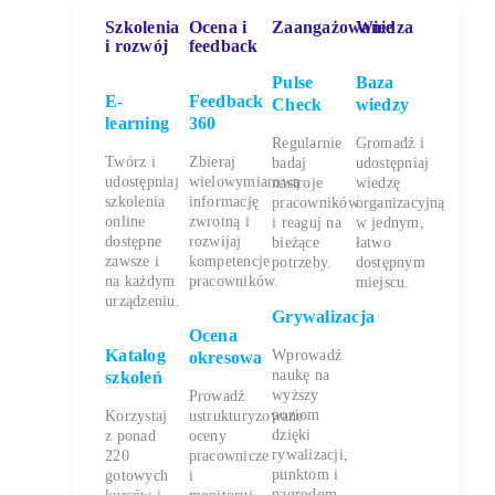
Szkolenia
Ocena i
Zaangażowanie
Wiedza
i rozwój
feedback
Pulse
Baza
E-
Feedback
Check
wiedzy
learning
360
Regularnie
Gromadź i
Twórz i
Zbieraj
badaj
udostępniaj
udostępniaj
wielowymiarową
nastroje
wiedzę
szkolenia
informację
pracowników
organizacyjną
online
zwrotną i
i reaguj na
w jednym,
dostępne
rozwijaj
bieżące
łatwo
zawsze i
kompetencje
potrzeby.
dostępnym
na każdym
pracowników.
miejscu.
urządzeniu.
Grywalizacja
Ocena
Katalog
Wprowadź
okresowa
naukę na
szkoleń
wyższy
Prowadź
poziom
Korzystaj
ustrukturyzowane
dzięki
z ponad
oceny
rywalizacji,
220
pracownicze
punktom i
gotowych
i
nagrodom.