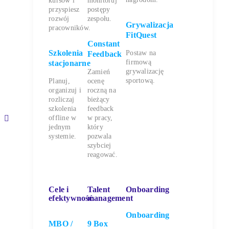
kursów i
monitoruj
przyspiesz
postępy
rozwój
zespołu.
Grywalizacja
pracowników.
FitQuest
Constant
Szkolenia
Postaw na
Feedback
firmową
stacjonarne
grywalizację
Zamień
sportową.
Planuj,
ocenę
organizuj i
roczną na
rozliczaj
bieżący
szkolenia
feedback
offline w
w pracy,
y
jednym
który
systemie.
pozwala
szybciej
reagować.
Cele i
Talent
Onboarding
efektywność
management
Onboarding
MBO /
9 Box