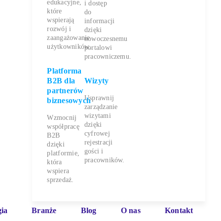
edukacyjne,
i dostęp
które
do
wspierają
informacji
rozwój i
dzięki
zaangażowanie
nowoczesnemu
użytkowników.
portalowi
pracowniczemu.
Platforma
B2B dla
Wizyty
partnerów
Usprawnij
biznesowych
zarządzanie
wizytami
Wzmocnij
dzięki
współpracę
cyfrowej
B2B
rejestracji
dzięki
gości i
platformie,
pracowników.
która
wspiera
sprzedaż.
ia
Branże
Blog
O nas
Kontakt