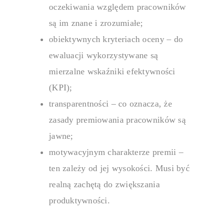
oczekiwania względem pracowników
Analizuj komp
rozwojowe.
są im znane i zrozumiałe;
obiektywnych kryteriach oceny – do
Onboarding
ewaluacji wykorzystywane są
mierzalne wskaźniki efektywności
Onboardin
(KPI);
transparentności – co oznacza, że
zasady premiowania pracowników są
Wdrażaj nowyc
osiągnięcia pe
jawne;
motywacyjnym charakterze premii –
ten zależy od jej wysokości. Musi być
realną zachętą do zwiększania
produktywności.
Platforma