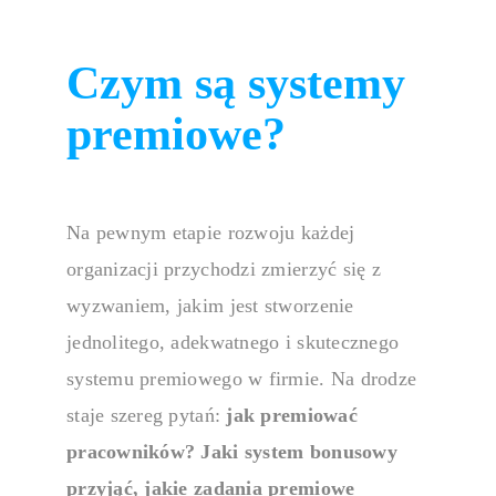
Baza wied
Czym są systemy
premiowe?
Gromadź i udo
dostępnym mie
Cele i efekt
Na pewnym etapie rozwoju każdej
organizacji przychodzi zmierzyć się z
wyzwaniem, jakim jest stworzenie
MBO / ZP
jednolitego, adekwatnego i skutecznego
systemu premiowego w firmie. Na drodze
Wyznaczaj cele
staje szereg pytań:
jak premiować
organizacji.
pracowników? Jaki system bonusowy
przyjąć, jakie zadania premiowe
OKR