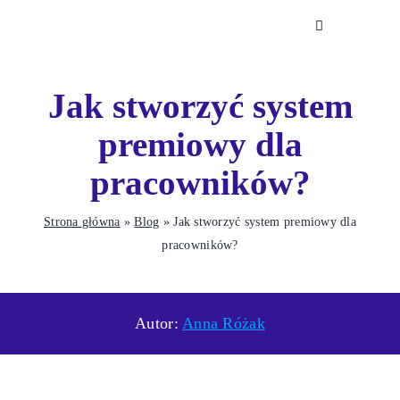
Skip
Toggle
to
Navigation
content
Jak stworzyć system
Szkolenia i 
premiowy dla
pracowników?
E-learning
Strona główna
»
Blog
»
Jak stworzyć system premiowy dla
Twórz i udostę
pracowników?
każdym urządz
Autor:
Anna Różak
Katalog sz
Korzystaj z p