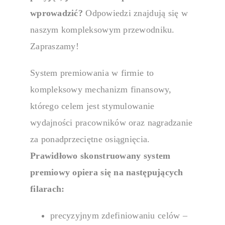
wprowadzić?
Odpowiedzi znajdują się w
naszym kompleksowym przewodniku.
Łącz cele stra
przejrzystość 
Zapraszamy!
System premiowania w firmie
to
Talent man
kompleksowy mechanizm finansowy,
którego celem jest stymulowanie
9 Box Gri
wydajności pracowników oraz nagradzanie
za ponadprzeciętne osiągnięcia.
Identyfikuj ta
Prawidłowo skonstruowany
system
potencjał i wyn
premiowy opiera się na następujących
filarach:
KOR (premi
precyzyjnym zdefiniowaniu celów –