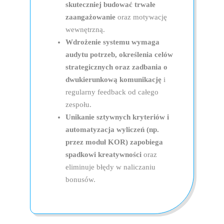
skuteczniej budować trwałe
Regularnie bad
zaangażowanie
oraz motywację
potrzeby.
wewnętrzną.
Wdrożenie systemu wymaga
audytu potrzeb, określenia celów
Grywalizac
strategicznych oraz zadbania o
dwukierunkową komunikację
i
regularny feedback od całego
Wprowadź nauk
zespołu.
i nagrodom.
Unikanie sztywnych kryteriów i
automatyzacja wyliczeń (np.
Grywalizac
przez moduł KOR) zapobiega
spadkowi kreatywności
oraz
eliminuje błędy w naliczaniu
Postaw na fir
bonusów.
Wiedza