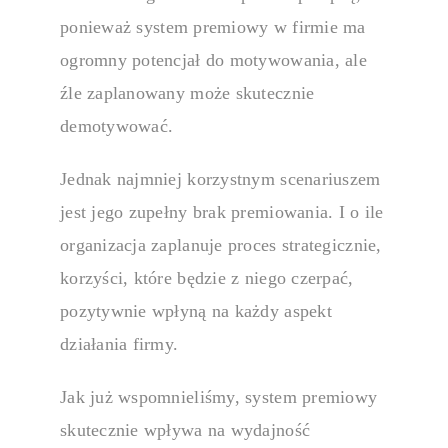
i pracowników
ponieważ
system premiowy w firmie
ma
ogromny potencjał do motywowania, ale
źle zaplanowany może skutecznie
AI
demotywować.
Jednak najmniej korzystnym scenariuszem
Zobacz, jak A
czas i podnoś 
jest jego zupełny brak premiowania. I o ile
organizacja zaplanuje proces strategicznie,
korzyści, które będzie z niego czerpać,
pozytywnie wpłyną na każdy aspekt
działania firmy.
Jak już wspomnieliśmy,
system premiowy
skutecznie wpływa na wydajność