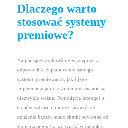
Dlaczego warto
Platforma 
stosować systemy
premiowe?
Twórz i zarząd
kursów po testy
Portal pra
Na początek podkreślmy ważną rzecz:
odpowiednie zaplanowanie samego
systemu premiowania
, jak i jego
Ułatw komunik
portalowi pra
implementacja oraz zakomunikowanie są
niezwykle ważne. Pominięcie któregoś z
Wizyty
etapów wdrożenia może sprawić, że
działanie będzie miało skutki odwrotne od
zamierzonego. Łatwo wpaść w pułapkę,
Usprawnij zarz