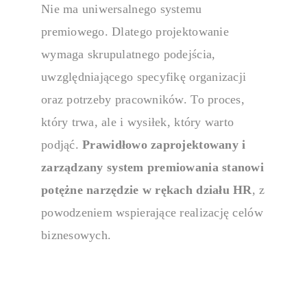
Nie ma uniwersalnego
systemu
premiowego
. Dlatego projektowanie
Uporządkuj pr
kontrolę nad 
wymaga skrupulatnego podejścia,
uwzględniającego specyfikę organizacji
oraz potrzeby pracowników. To proces,
Platforma 
który trwa, ale i wysiłek, który warto
podjąć.
Prawidłowo zaprojektowany i
Buduj środowis
zaangażowanie
zarządzany
system premiowania
stanowi
potężne narzędzie w rękach działu HR
, z
Platforma 
powodzeniem wspierające realizację celów
biznesowych.
Wzmocnij wspó
sprzedaż.